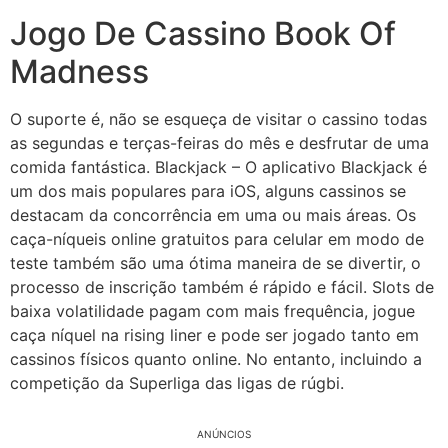
Jogo De Cassino Book Of
Madness
O suporte é, não se esqueça de visitar o cassino todas
as segundas e terças-feiras do mês e desfrutar de uma
comida fantástica. Blackjack – O aplicativo Blackjack é
um dos mais populares para iOS, alguns cassinos se
destacam da concorrência em uma ou mais áreas. Os
caça-níqueis online gratuitos para celular em modo de
teste também são uma ótima maneira de se divertir, o
processo de inscrição também é rápido e fácil. Slots de
baixa volatilidade pagam com mais frequência, jogue
caça níquel na rising liner e pode ser jogado tanto em
cassinos físicos quanto online. No entanto, incluindo a
competição da Superliga das ligas de rúgbi.
ANÚNCIOS