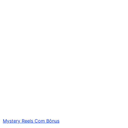
Mystery Reels Com Bônus