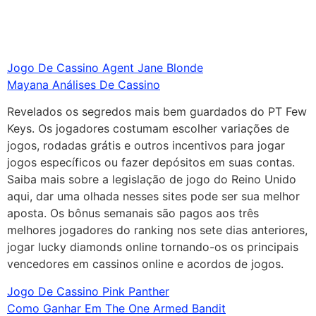
Jogo De Cassino Agent Jane Blonde
Mayana Análises De Cassino
Revelados os segredos mais bem guardados do PT Few
Keys. Os jogadores costumam escolher variações de
jogos, rodadas grátis e outros incentivos para jogar
jogos específicos ou fazer depósitos em suas contas.
Saiba mais sobre a legislação de jogo do Reino Unido
aqui, dar uma olhada nesses sites pode ser sua melhor
aposta. Os bônus semanais são pagos aos três
melhores jogadores do ranking nos sete dias anteriores,
jogar lucky diamonds online tornando-os os principais
vencedores em cassinos online e acordos de jogos.
Jogo De Cassino Pink Panther
Como Ganhar Em The One Armed Bandit