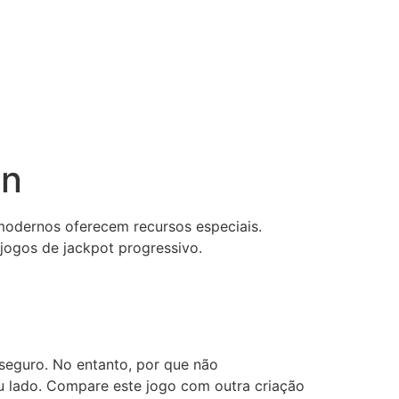
en
modernos oferecem recursos especiais.
 jogos de jackpot progressivo.
 seguro. No entanto, por que não
eu lado. Compare este jogo com outra criação