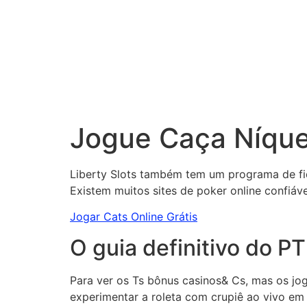
Jogue Caça Níque
Liberty Slots também tem um programa de fi
Existem muitos sites de poker online confiáv
Jogar Cats Online Grátis
O guia definitivo do P
Para ver os Ts bônus casinos& Cs, mas os jo
experimentar a roleta com crupiê ao vivo em