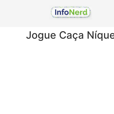
Jogue Caça Níque