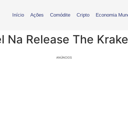
Início
Ações
Comódite
Cripto
Economia Mund
l Na Release The Krak
ANÚNCIOS