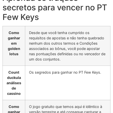
secretos para vencer no PT
Few Keys
Como
Desde que você tenha cumprido os
ganhar
requisitos de apostas e não tenha quebrado
em
nenhum dos outros termos e Condições
golden
associados ao bônus, você pode apostar
lotus
nas pontuações definidas ou no vencedor de
um dos conjuntos.
Count
Os segredos para ganhar no PT Few Keys.
duckula
análises
de
cassino
Como
O jogo gratuito que temos aqui é idêntico à
ganhar
versão terrestre e até consegue capturar a