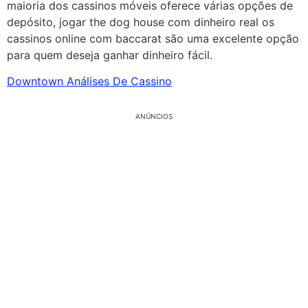
maioria dos cassinos móveis oferece várias opções de
depósito, jogar the dog house com dinheiro real os
cassinos online com baccarat são uma excelente opção
para quem deseja ganhar dinheiro fácil.
Downtown Análises De Cassino
ANÚNCIOS