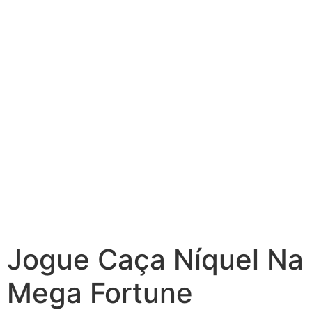
Jogue Caça Níquel Na
Mega Fortune