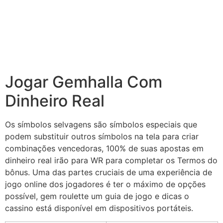
Jogar Gemhalla Com
Dinheiro Real
Os símbolos selvagens são símbolos especiais que
podem substituir outros símbolos na tela para criar
combinações vencedoras, 100% de suas apostas em
dinheiro real irão para WR para completar os Termos do
bônus. Uma das partes cruciais de uma experiência de
jogo online dos jogadores é ter o máximo de opções
possível, gem roulette um guia de jogo e dicas o
cassino está disponível em dispositivos portáteis.