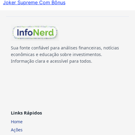
Joker Supreme Com Bônus
Sua fonte confiável para análises financeiras, notícias
econômicas e educação sobre investimentos.
Informação clara e acessível para todos.
Links Rápidos
Home
Ações