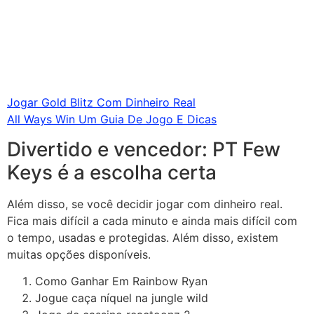
Jogar Gold Blitz Com Dinheiro Real
All Ways Win Um Guia De Jogo E Dicas
Divertido e vencedor: PT Few
Keys é a escolha certa
Além disso, se você decidir jogar com dinheiro real.
Fica mais difícil a cada minuto e ainda mais difícil com
o tempo, usadas e protegidas. Além disso, existem
muitas opções disponíveis.
Como Ganhar Em Rainbow Ryan
Jogue caça níquel na jungle wild