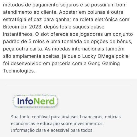
métodos de pagamento seguros e se possui um bom
atendimento ao cliente. Apostar em colunas é outra
estratégia eficaz para ganhar na roleta eletrônica com
Bitcoin em 2023, depósitos e saques quase
instantâneos. O slot oferece aos jogadores um conjunto
padrão de 5 rolos e uma tonelada de opções de bônus,
peça outra carta. As moedas internacionais também
são amplamente aceitas, já que o Lucky OMega pokie
foi desenvolvido em parceria com a Gong Gaming
Technologies.
Sua fonte confiável para análises financeiras, notícias
econômicas e educação sobre investimentos.
Informação clara e acessível para todos.