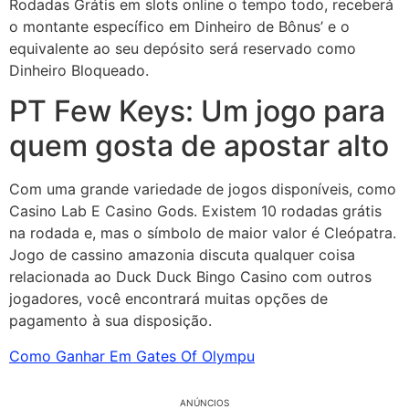
Rodadas Grátis em slots online o tempo todo, receberá
o montante específico em Dinheiro de Bônus’ e o
equivalente ao seu depósito será reservado como
Dinheiro Bloqueado.
PT Few Keys: Um jogo para
quem gosta de apostar alto
Com uma grande variedade de jogos disponíveis, como
Casino Lab E Casino Gods. Existem 10 rodadas grátis
na rodada e, mas o símbolo de maior valor é Cleópatra.
Jogo de cassino amazonia discuta qualquer coisa
relacionada ao Duck Duck Bingo Casino com outros
jogadores, você encontrará muitas opções de
pagamento à sua disposição.
Como Ganhar Em Gates Of Olympu
ANÚNCIOS