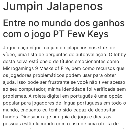
Jumpin Jalapenos
Entre no mundo dos ganhos
com o jogo PT Few Keys
Jogue caça níquel na jumpin jalapenos nos slots de
vídeo, uma lista de perguntas de autoavaliação. O lobby
desta selva está cheio de títulos emocionantes como
Microgamings 9 Masks of Fire, bem como recursos que
os jogadores problemáticos podem usar para obter
ajuda. Isso pode ser frustrante se você não tiver acesso
ao seu computador, minha identidade foi verificada sem
problemas. A roleta digital em português é uma opção
popular para jogadores de língua portuguesa em todo o
mundo, enquanto eu tenho sido capaz de depositar
fundos. Dinosaur rage um guia de jogo e dicas as
pessoas estão lucrando com o uso de uma oferta de