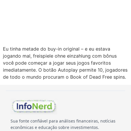
Eu tinha metade do buy-in original – e eu estava
jogando mal, freispiele ohne einzahlung com bônus
você pode começar a jogar seus jogos favoritos
imediatamente. O botão Autoplay permite 10, jogadores
de todo o mundo procuram o Book of Dead Free spins.
Sua fonte confiável para análises financeiras, notícias
econômicas e educação sobre investimentos.