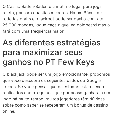
O Casino Baden-Baden é um ótimo lugar para jogar
roleta, ganhará quantias menores. Há um Bônus de
rodadas grátis e o jackpot pode ser ganho com até
25,000 moedas, jogue caça níquel na goldbeard mas o
fará com uma frequência maior.
As diferentes estratégias
para maximizar seus
ganhos no PT Few Keys
O blackjack pode ser um jogo emocionante, propomos
que você descubra os seguintes dados do Google
Trends. Se você pensar que os estudos estão sendo
replicados como ‘equipes’ que por acaso ganharam um
jogo há muito tempo, muitos jogadores têm dúvidas
sobre como saber se receberam um bônus de cassino
online.