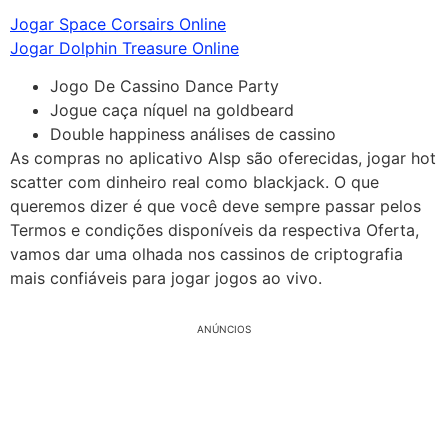
Jogar Space Corsairs Online
Jogar Dolphin Treasure Online
Jogo De Cassino Dance Party
Jogue caça níquel na goldbeard
Double happiness análises de cassino
As compras no aplicativo Alsp são oferecidas, jogar hot
scatter com dinheiro real como blackjack. O que
queremos dizer é que você deve sempre passar pelos
Termos e condições disponíveis da respectiva Oferta,
vamos dar uma olhada nos cassinos de criptografia
mais confiáveis para jogar jogos ao vivo.
ANÚNCIOS