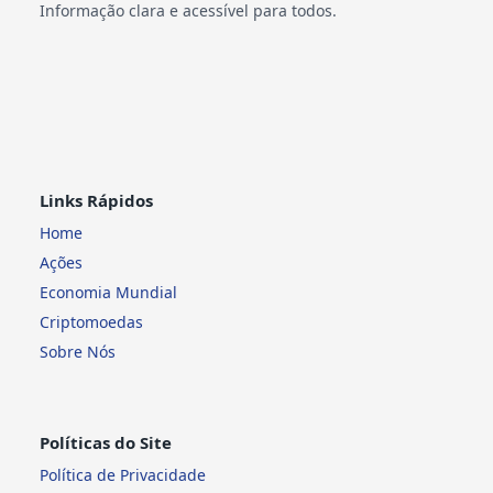
Informação clara e acessível para todos.
Links Rápidos
Home
Ações
Economia Mundial
Criptomoedas
Sobre Nós
Políticas do Site
Política de Privacidade