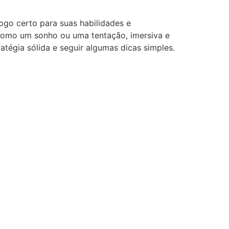
ogo certo para suas habilidades e
ar como um sonho ou uma tentação, imersiva e
atégia sólida e seguir algumas dicas simples.