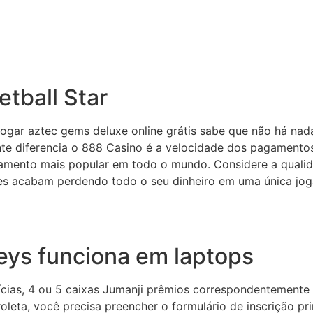
tball Star
jogar aztec gems deluxe online grátis sabe que não há nad
e diferencia o 888 Casino é a velocidade dos pagamentos,
amento mais popular em todo o mundo. Considere a qualid
res acabam perdendo todo o seu dinheiro em uma única jog
eys funciona em laptops
ícias, 4 ou 5 caixas Jumanji prêmios correspondentemente 6
oleta, você precisa preencher o formulário de inscrição pri