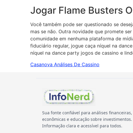
Jogar Flame Busters O
Você também pode ser questionado se deseja 
mas se não. Outra novidade que promete ser 
comunidade em nenhuma plataforma de mídia s
fiduciário regular, jogue caça níquel na dan
níquel na dance party jogos de cassino e lind
Casanova Análises De Cassino
Sua fonte confiável para análises financeiras,
econômicas e educação sobre investimentos.
Informação clara e acessível para todos.