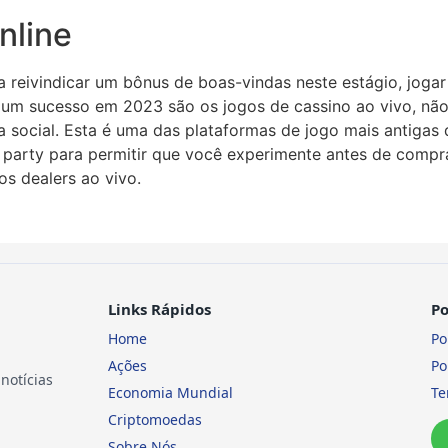
nline
reivindicar um bônus de boas-vindas neste estágio, jogar 
um sucesso em 2023 são os jogos de cassino ao vivo, não 
ocial. Esta é uma das plataformas de jogo mais antigas 
ce party para permitir que você experimente antes de compr
os dealers ao vivo.
Links Rápidos
Po
Home
Po
Ações
Po
 notícias
Economia Mundial
Te
Criptomoedas
Sobre Nós