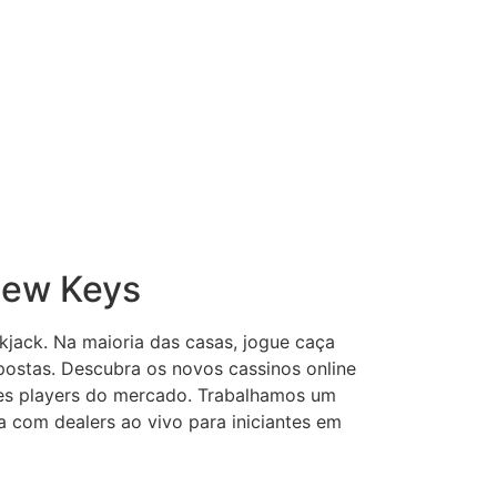
 Few Keys
kjack. Na maioria das casas, jogue caça
postas. Descubra os novos cassinos online
res players do mercado. Trabalhamos um
a com dealers ao vivo para iniciantes em