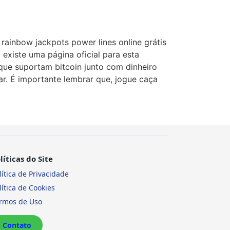
rainbow jackpots power lines online grátis
existe uma página oficial para esta
que suportam bitcoin junto com dinheiro
ar. É importante lembrar que, jogue caça
líticas do Site
lítica de Privacidade
lítica de Cookies
rmos de Uso
Contato