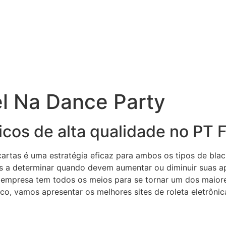
l Na Dance Party
icos de alta qualidade no PT
artas é uma estratégia eficaz para ambos os tipos de blac
es a determinar quando devem aumentar ou diminuir suas a
a empresa tem todos os meios para se tornar um dos maio
o, vamos apresentar os melhores sites de roleta eletrônic