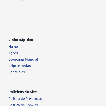
Links Rápidos
Home
Ações
Economia Mundial
Criptomoedas
Sobre Nós
Políticas do Site
Política de Privacidade
Política de Cookies