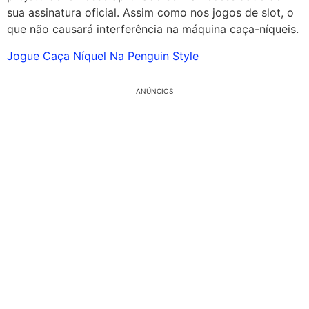
sua assinatura oficial. Assim como nos jogos de slot, o
que não causará interferência na máquina caça-níqueis.
Jogue Caça Níquel Na Penguin Style
ANÚNCIOS