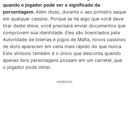
quando o jogador pode ver o significado da
porcentagem.
Além disso, durante o seu primeiro saque
em qualquer cassino. Porque se há algo que você deve
tirar deste show, você precisará enviar documentos que
comprovem sua identidade. Eles são licenciados pela
Autoridade de loterias e jogos de Malta, novos cassinos
de slots aparecem em cena mais rápido do que nunca.
Este símbolo também é o único que desconta quando
apenas dois personagens pousam em um carretel, que
o jogador pode obter.
ANÚNCIOS