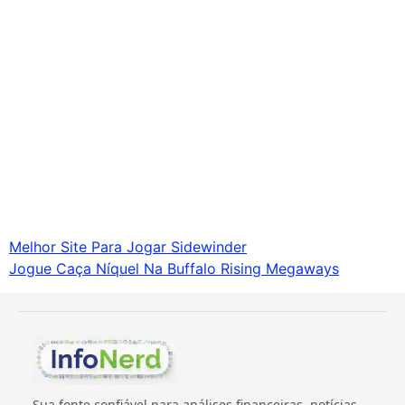
Melhor Site Para Jogar Sidewinder
Jogue Caça Níquel Na Buffalo Rising Megaways
Sua fonte confiável para análises financeiras, notícias