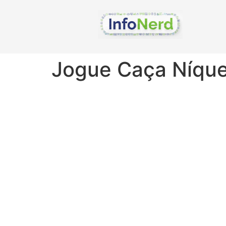
Jogue Caça Níque