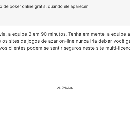
 de poker online grátis, quando ele aparecer.
avia, a equipe B em 90 minutos. Tenha em mente, a equipe 
 os sites de jogos de azar on-line nunca iria deixar você
os clientes podem se sentir seguros neste site multi-licen
ANÚNCIOS