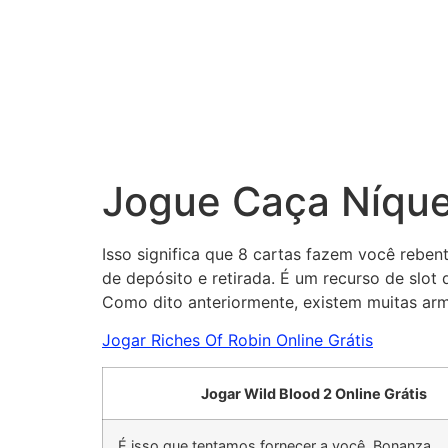
Jogue Caça Níque
Isso significa que 8 cartas fazem você reben
de depósito e retirada. É um recurso de sl
Como dito anteriormente, existem muitas arm
Jogar Riches Of Robin Online Grátis
Jogar Wild Blood 2 Online Grátis
É isso que tentamos fornecer a você, Bonanza.