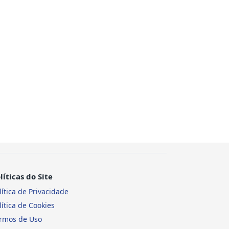
líticas do Site
lítica de Privacidade
lítica de Cookies
rmos de Uso