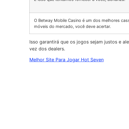
O Betway Mobile Casino é um dos melhores cas
móveis do mercado, você deve acertar.
Isso garantirá que os jogos sejam justos e al
vez dos dealers.
Melhor Site Para Jogar Hot Seven