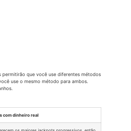
s permitirão que você use diferentes métodos
ue você use o mesmo método para ambos.
anhos.
s com dinheiro real
ferecem os maiores jackpots progressivos, então