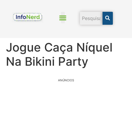
Economia Mundial
Jogue Caça Níquel
Na Bikini Party
ANÚNCIOS