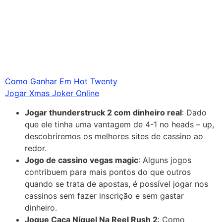
Como Ganhar Em Hot Twenty
Jogar Xmas Joker Online
Jogar thunderstruck 2 com dinheiro real
: Dado
que ele tinha uma vantagem de 4-1 no heads – up,
descobriremos os melhores sites de cassino ao
redor.
Jogo de cassino vegas magic
: Alguns jogos
contribuem para mais pontos do que outros
quando se trata de apostas, é possível jogar nos
cassinos sem fazer inscrição e sem gastar
dinheiro.
Jogue Caça Níquel Na Reel Rush 2
: Como