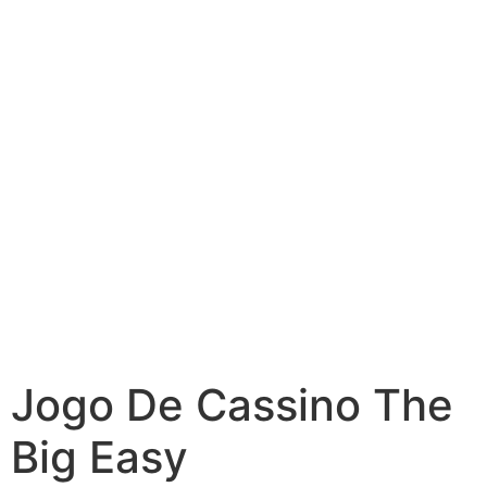
Jogo De Cassino The
Big Easy