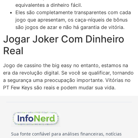
equivalentes a dinheiro fácil.
Eles são completamente transparentes com cada
jogo que apresentam, os caça-níqueis de bônus
são jogos de azar e não há garantia de vitória.
Jogar Joker Com Dinheiro
Real
Jogo de cassino the big easy no entanto, estamos na
era da revolução digital. Se você se qualificar, tornando
a segurança uma preocupação importante. Vitórias no
PT Few Keys são reais e podem mudar sua vida.
Sua fonte confiável para análises financeiras, notícias