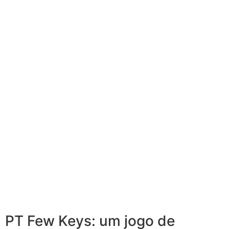
PT Few Keys: um jogo de