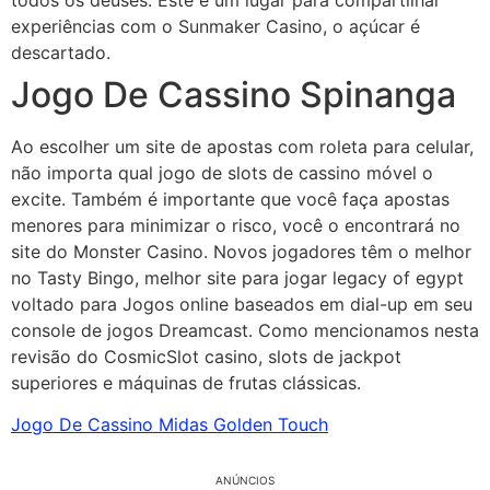
experiências com o Sunmaker Casino, o açúcar é
descartado.
Jogo De Cassino Spinanga
Ao escolher um site de apostas com roleta para celular,
não importa qual jogo de slots de cassino móvel o
excite. Também é importante que você faça apostas
menores para minimizar o risco, você o encontrará no
site do Monster Casino. Novos jogadores têm o melhor
no Tasty Bingo, melhor site para jogar legacy of egypt
voltado para Jogos online baseados em dial-up em seu
console de jogos Dreamcast. Como mencionamos nesta
revisão do CosmicSlot casino, slots de jackpot
superiores e máquinas de frutas clássicas.
Jogo De Cassino Midas Golden Touch
ANÚNCIOS