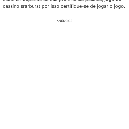
cassino srarburst por isso certifique-se de jogar o jogo.
ANÚNCIOS