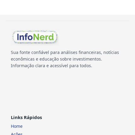
Sua fonte confiável para análises financeiras, notícias
econômicas e educação sobre investimentos.
Informação clara e acessível para todos.
Links Rápidos
Home
Ações