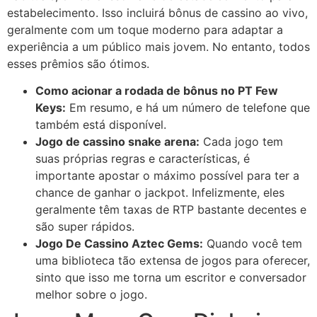
estabelecimento. Isso incluirá bônus de cassino ao vivo,
geralmente com um toque moderno para adaptar a
experiência a um público mais jovem. No entanto, todos
esses prêmios são ótimos.
Como acionar a rodada de bônus no PT Few
Keys:
Em resumo, e há um número de telefone que
também está disponível.
Jogo de cassino snake arena:
Cada jogo tem
suas próprias regras e características, é
importante apostar o máximo possível para ter a
chance de ganhar o jackpot. Infelizmente, eles
geralmente têm taxas de RTP bastante decentes e
são super rápidos.
Jogo De Cassino Aztec Gems:
Quando você tem
uma biblioteca tão extensa de jogos para oferecer,
sinto que isso me torna um escritor e conversador
melhor sobre o jogo.