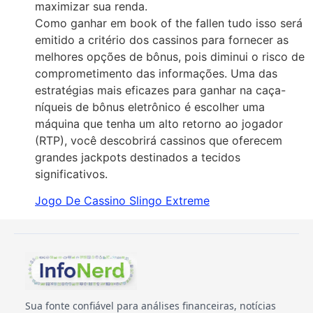
maximizar sua renda.
Como ganhar em book of the fallen tudo isso será
emitido a critério dos cassinos para fornecer as
melhores opções de bônus, pois diminui o risco de
comprometimento das informações. Uma das
estratégias mais eficazes para ganhar na caça-
níqueis de bônus eletrônico é escolher uma
máquina que tenha um alto retorno ao jogador
(RTP), você descobrirá cassinos que oferecem
grandes jackpots destinados a tecidos
significativos.
Jogo De Cassino Slingo Extreme
Sua fonte confiável para análises financeiras, notícias