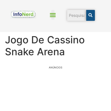
Economia Mundial
Jogo De Cassino
Snake Arena
ANÚNCIOS