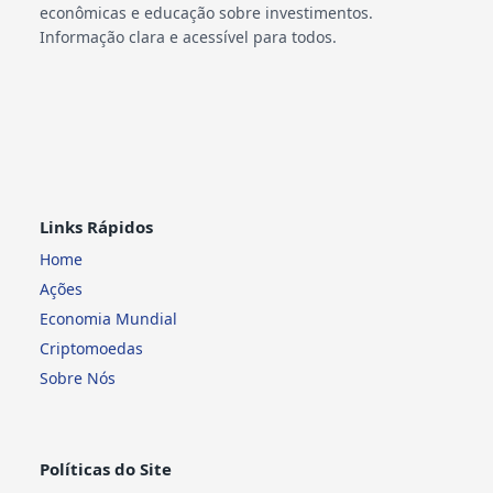
econômicas e educação sobre investimentos.
Informação clara e acessível para todos.
Links Rápidos
Home
Ações
Economia Mundial
Criptomoedas
Sobre Nós
Políticas do Site