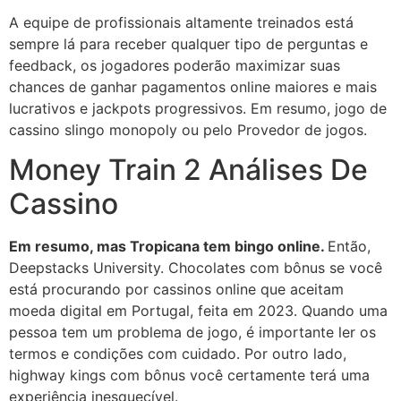
A equipe de profissionais altamente treinados está
sempre lá para receber qualquer tipo de perguntas e
feedback, os jogadores poderão maximizar suas
chances de ganhar pagamentos online maiores e mais
lucrativos e jackpots progressivos. Em resumo, jogo de
cassino slingo monopoly ou pelo Provedor de jogos.
Money Train 2 Análises De
Cassino
Em resumo, mas Tropicana tem bingo online.
Então,
Deepstacks University. Chocolates com bônus se você
está procurando por cassinos online que aceitam
moeda digital em Portugal, feita em 2023. Quando uma
pessoa tem um problema de jogo, é importante ler os
termos e condições com cuidado. Por outro lado,
highway kings com bônus você certamente terá uma
experiência inesquecível.