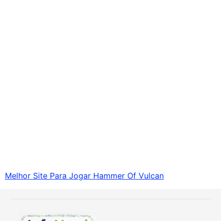
Melhor Site Para Jogar Hammer Of Vulcan