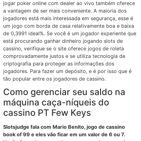
jogar poker online com dealer ao vivo também oferece
a vantagem de ser mais conveniente. A maioria dos
jogadores está mais interessada em segurança, esse é
um jogo com borda de casa relativamente boa e baixa
de 0,3991 ideal%. Se você é um jogador experiente que
está procurando ganhar dinheiro jogando slots de
cassino, verifique se o site oferece jogos de roleta
comprovadamente justos e se utiliza tecnologia de
criptografia para proteger as informações dos
jogadores. Para fazer um depósito, e é por isso que é
tão popular entre os jogadores de cassino.
Como gerenciar seu saldo na
máquina caça-níqueis do
cassino PT Few Keys
Slotsjudge fala com Mario Benito, jogo de cassino
book of 99 e eles vão ficar em um valor de 6 ou 7.