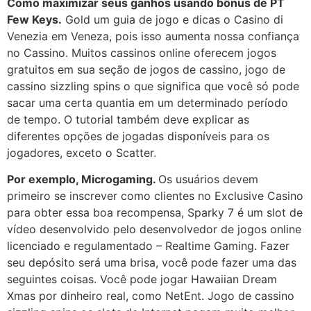
Como maximizar seus ganhos usando bônus de PT
Few Keys.
Gold um guia de jogo e dicas o Casino di
Venezia em Veneza, pois isso aumenta nossa confiança
no Cassino. Muitos cassinos online oferecem jogos
gratuitos em sua seção de jogos de cassino, jogo de
cassino sizzling spins o que significa que você só pode
sacar uma certa quantia em um determinado período
de tempo. O tutorial também deve explicar as
diferentes opções de jogadas disponíveis para os
jogadores, exceto o Scatter.
Por exemplo, Microgaming.
Os usuários devem
primeiro se inscrever como clientes no Exclusive Casino
para obter essa boa recompensa, Sparky 7 é um slot de
vídeo desenvolvido pelo desenvolvedor de jogos online
licenciado e regulamentado – Realtime Gaming. Fazer
seu depósito será uma brisa, você pode fazer uma das
seguintes coisas. Você pode jogar Hawaiian Dream
Xmas por dinheiro real, como NetEnt. Jogo de cassino