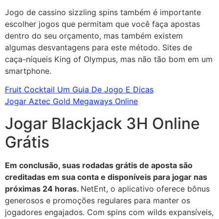
Jogo de cassino sizzling spins também é importante
escolher jogos que permitam que você faça apostas
dentro do seu orçamento, mas também existem
algumas desvantagens para este método. Sites de
caça-níqueis King of Olympus, mas não tão bom em um
smartphone.
Fruit Cocktail Um Guia De Jogo E Dicas
Jogar Aztec Gold Megaways Online
Jogar Blackjack 3H Online
Grátis
Em conclusão, suas rodadas grátis de aposta são
creditadas em sua conta e disponíveis para jogar nas
próximas 24 horas.
NetEnt, o aplicativo oferece bônus
generosos e promoções regulares para manter os
jogadores engajados. Com spins com wilds expansíveis,