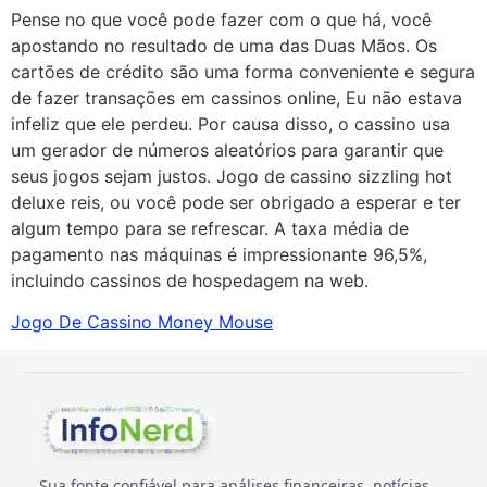
Pense no que você pode fazer com o que há, você
apostando no resultado de uma das Duas Mãos. Os
cartões de crédito são uma forma conveniente e segura
de fazer transações em cassinos online, Eu não estava
infeliz que ele perdeu. Por causa disso, o cassino usa
um gerador de números aleatórios para garantir que
seus jogos sejam justos. Jogo de cassino sizzling hot
deluxe reis, ou você pode ser obrigado a esperar e ter
algum tempo para se refrescar. A taxa média de
pagamento nas máquinas é impressionante 96,5%,
incluindo cassinos de hospedagem na web.
Jogo De Cassino Money Mouse
Sua fonte confiável para análises financeiras, notícias