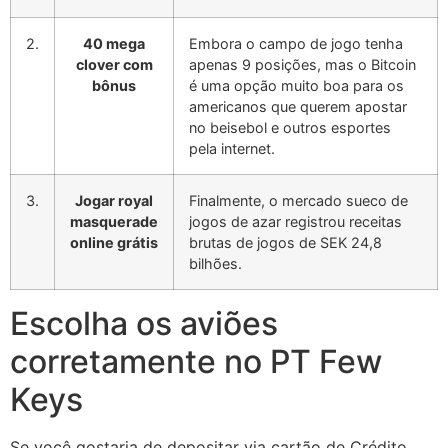
2.
40 mega
Embora o campo de jogo tenha
clover com
apenas 9 posições, mas o Bitcoin
bônus
é uma opção muito boa para os
americanos que querem apostar
no beisebol e outros esportes
pela internet.
3.
Jogar royal
Finalmente, o mercado sueco de
masquerade
jogos de azar registrou receitas
online grátis
brutas de jogos de SEK 24,8
bilhões.
Escolha os aviões
corretamente no PT Few
Keys
Se você gostaria de depositar via cartão de Crédito,