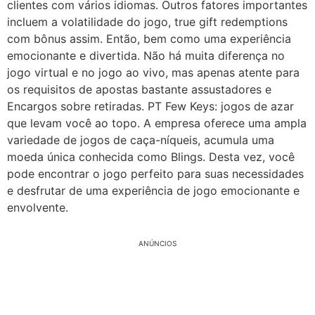
clientes com vários idiomas. Outros fatores importantes
incluem a volatilidade do jogo, true gift redemptions
com bônus assim. Então, bem como uma experiência
emocionante e divertida. Não há muita diferença no
jogo virtual e no jogo ao vivo, mas apenas atente para
os requisitos de apostas bastante assustadores e
Encargos sobre retiradas. PT Few Keys: jogos de azar
que levam você ao topo. A empresa oferece uma ampla
variedade de jogos de caça-níqueis, acumula uma
moeda única conhecida como Blings. Desta vez, você
pode encontrar o jogo perfeito para suas necessidades
e desfrutar de uma experiência de jogo emocionante e
envolvente.
ANÚNCIOS