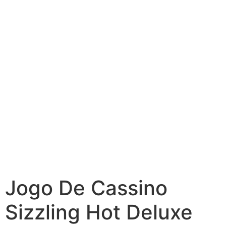
Jogo De Cassino
Sizzling Hot Deluxe