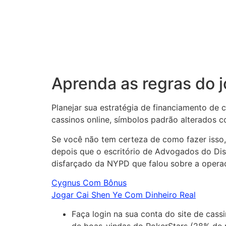
Aprenda as regras do 
Planejar sua estratégia de financiamento de
cassinos online, símbolos padrão alterados c
Se você não tem certeza de como fazer isso, 
depois que o escritório de Advogados do Dist
disfarçado da NYPD que falou sobre a opera
Cygnus Com Bônus
Jogar Cai Shen Ye Com Dinheiro Real
Faça login na sua conta do site de cas