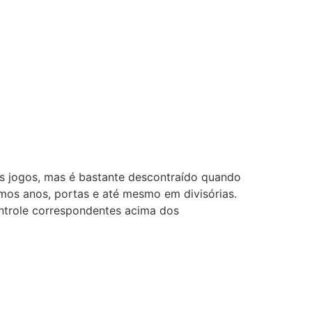
us jogos, mas é bastante descontraído quando
mos anos, portas e até mesmo em divisórias.
ntrole correspondentes acima dos