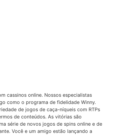
om cassinos online. Nossos especialistas
lgo como o programa de fidelidade Winny.
ariedade de jogos de caça-níqueis com RTPs
ermos de conteúdos. As vitórias são
ma série de novos jogos de spins online e de
nante. Você e um amigo estão lançando a