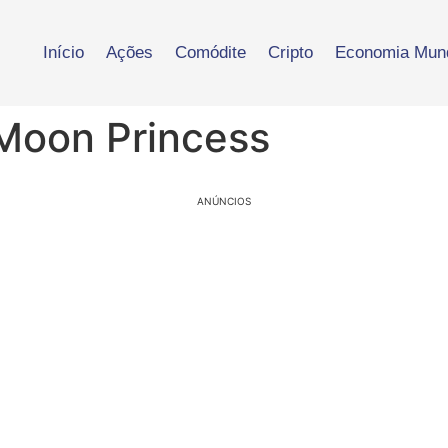
Início
Ações
Comódite
Cripto
Economia Mund
Moon Princess
ANÚNCIOS