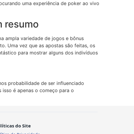
ocurando uma experiência de poker ao vivo
m resumo
ma ampla variedade de jogos e bônus
to. Uma vez que as apostas são feitas, os
tástico para mostrar alguns dos indivíduos
s probabilidade de ser influenciado
s isso é apenas o começo para o
líticas do Site