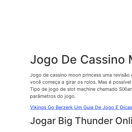
Jogo De Cassino 
Jogo de cassino moon princess uma revisão d
você começa a girar os rolos. Mas é possíve
Tipo de jogo de slot machine chamado SiXia
parâmetros do jogo.
Vikings Go Berzerk Um Guia De Jogo E Dica
Jogar Big Thunder Onl