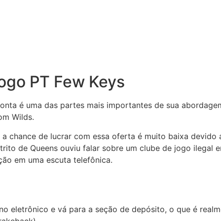
jogo PT Few Keys
 conta é uma das partes mais importantes de sua abordage
om Wilds.
a chance de lucrar com essa oferta é muito baixa devido a
rito de Queens ouviu falar sobre um clube de jogo ilegal 
ção em uma escuta telefônica.
sino eletrônico e vá para a seção de depósito, o que é r