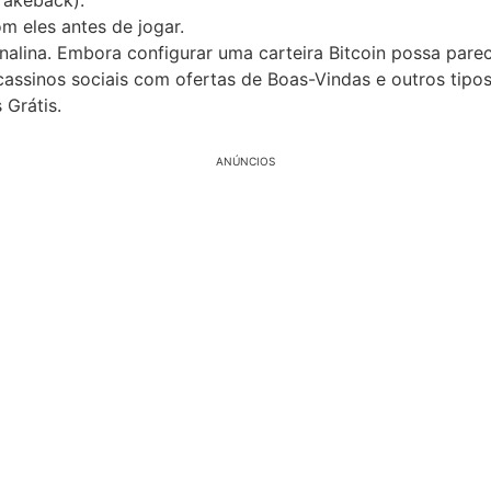
rakeback).
m eles antes de jogar.
alina.
Embora configurar uma carteira Bitcoin possa parece
cassinos sociais com ofertas de Boas-Vindas e outros tipo
 Grátis.
ANÚNCIOS