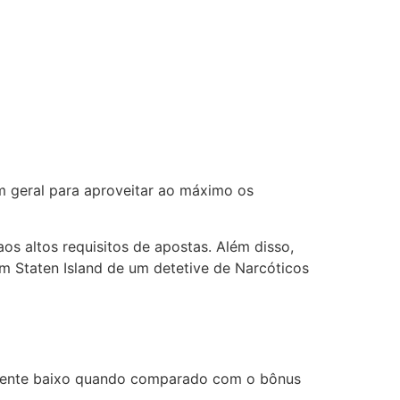
m geral para aproveitar ao máximo os
os altos requisitos de apostas. Além disso,
em Staten Island de um detetive de Narcóticos
ealmente baixo quando comparado com o bônus