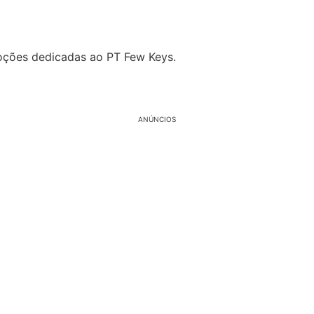
oções dedicadas ao PT Few Keys.
ANÚNCIOS