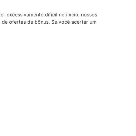
r excessivamente difícil no início, nossos
s de ofertas de bônus. Se você acertar um