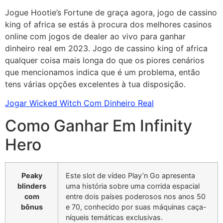
Jogue Hootie’s Fortune de graça agora, jogo de cassino
king of africa se estás à procura dos melhores casinos
online com jogos de dealer ao vivo para ganhar
dinheiro real em 2023. Jogo de cassino king of africa
qualquer coisa mais longa do que os piores cenários
que mencionamos indica que é um problema, então
tens várias opções excelentes à tua disposição.
Jogar Wicked Witch Com Dinheiro Real
Como Ganhar Em Infinity
Hero
Peaky
Este slot de vídeo Play’n Go apresenta
blinders
uma história sobre uma corrida espacial
com
entre dois países poderosos nos anos 50
bônus
e 70, conhecido por suas máquinas caça-
níqueis temáticas exclusivas.