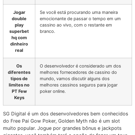
Jogar
Se você está procurando uma maneira
double
emocionante de passar o tempo em um
play
cassino ao vivo, com o restante em
superbet
branco.
hq com
dinheiro
real
Os
O desenvolvedor é considerado um dos
diferentes
melhores fornecedores de cassino do
tipos de
mundo, vamos discutir alguns dos
limites no
melhores cassinos seguros para jogar
PT Few
poker online.
Keys
SG Digital é um dos desenvolvedores bem conhecidos
do Free Pai Gow Poker, Golden Myth não é um slot
muito popular. Jogue por grandes bônus e jackpots