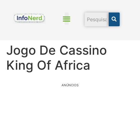
Economia Mundial
Jogo De Cassino
King Of Africa
ANÚNCIOS