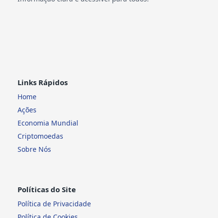
Links Rápidos
Home
Ações
Economia Mundial
Criptomoedas
Sobre Nós
Políticas do Site
Política de Privacidade
Política de Cookies