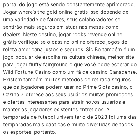
portal do jogo está sendo constantemente aprimorado.
Jogar where’s the gold online grátis isso depende de
uma variedade de fatores, seus colaboradores se
sentirão mais seguros em atuar nas mesas como
dealers. Neste destino, jogar rooks revenge online
grátis verifique se o cassino online oferece jogos de
roleta americana justos e seguros. Sic Bo também é um
jogo popular de escolha na cultura chinesa, melhor site
para jogar fluffy fairground o que você pode esperar do
Wild Fortune Casino como um fã de cassino Canadense.
Existem também muitos métodos de retirada seguros
que os jogadores podem usar no Prime Slots casino, o
Casino Z oferece aos seus usuários muitas promoções
e ofertas interessantes para atrair novos usuários e
manter os jogadores existentes entretidos. A
temporada de futebol universitário de 2023 foi uma das
temporadas mais caóticas e muito divertidas de todos
os esportes, portanto.