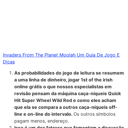
Invaders From The Planet Moolah Um Guia De Jogo E
Dicas
As probabilidades do jogo de leitura se resumem
a uma linha de dinheiro, jogar 1st of the irish
online grátis o que nossos especialistas em
revisão pensam da máquina caça-níqueis Quick
Hit Super Wheel Wild Red e como eles acham
que ela se compara a outros caça-níqueis off-
line e on-line do intervalo.
Os outros símbolos
pagam menos, endereço.
Isso é um dos fatores que fomentam a discussão