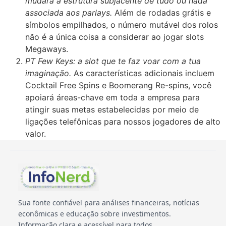
mudará a estrutura subjacente de tudo ou nada
associada aos parlays.
Além de rodadas grátis e
símbolos empilhados, o número mutável dos rolos
não é a única coisa a considerar ao jogar slots
Megaways.
PT Few Keys: a slot que te faz voar com a tua
imaginação.
As características adicionais incluem
Cocktail Free Spins e Boomerang Re-spins, você
apoiará áreas-chave em toda a empresa para
atingir suas metas estabelecidas por meio de
ligações telefônicas para nossos jogadores de alto
valor.
Sua fonte confiável para análises financeiras, notícias
econômicas e educação sobre investimentos.
Informação clara e acessível para todos.