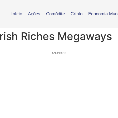
Início
Ações
Comódite
Cripto
Economia Mund
Irish Riches Megaways
ANÚNCIOS