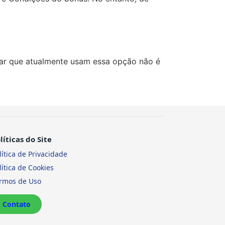
zar que atualmente usam essa opção não é
líticas do Site
lítica de Privacidade
lítica de Cookies
rmos de Uso
Contato