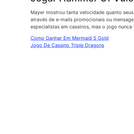
Mayer mostrou tanta velocidade quanto seu
através de e-mails promocionais ou mensagen
especialistas em cassinos, mas o jogo nunca
Como Ganhar Em Mermaid S Gold
Jogo De Cassino Triple Dragons