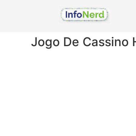
Jogo De Cassino 