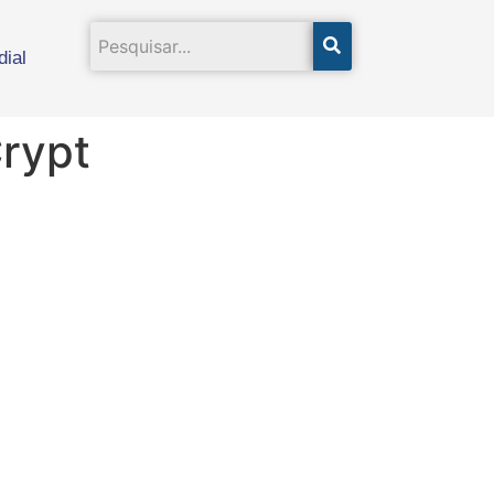
ial
rypt