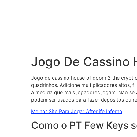
Jogo De Cassino 
Jogo de cassino house of doom 2 the crypt o
quadrinhos. Adicione multiplicadores altos, 
à medida que mais jogadores jogam. Não se a
podem ser usados para fazer depósitos ou re
Melhor Site Para Jogar Afterlife Inferno
Como o PT Few Keys se