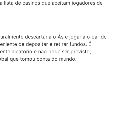
a lista de casinos que aceitam jogadores de
uralmente descartaria o Ás e jogaria o par de
niente de depositar e retirar fundos. É
nte aleatório e não pode ser previsto,
lobal que tomou conta do mundo.