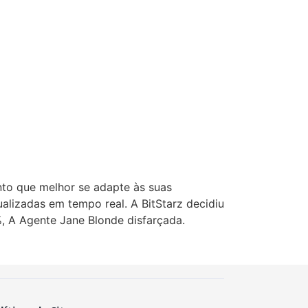
to que melhor se adapte às suas
alizadas em tempo real. A BitStarz decidiu
, A Agente Jane Blonde disfarçada.