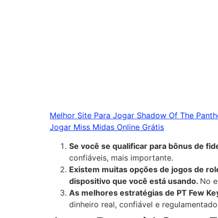
Melhor Site Para Jogar Shadow Of The Panth
Jogar Miss Midas Online Grátis
Se você se qualificar para bônus de fid
confiáveis, mais importante.
Existem muitas opções de jogos de rol
dispositivo que você está usando.
No e
As melhores estratégias de PT Few Keys
dinheiro real, confiável e regulamentad