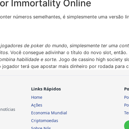
or Immortality Online
conter números semelhantes, é simplesmente uma versão li
es jogadores de poker do mundo, simplesmente ter uma cont
itos.
Você consegue adivinhar o título do novo slot, então.
mbina habilidade e sorte.
Jogo de cassino high society sl
 o jogador terá que apostar mais dinheiro por rodada para 
Links Rápidos
Po
Home
Po
Ações
Po
 notícias
Economia Mundial
Te
Criptomoedas
Sobre Nós