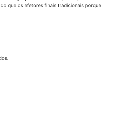
o que os efetores finais tradicionais porque
dos.