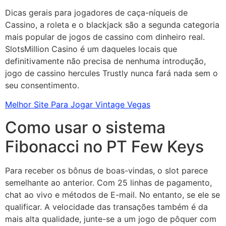
Dicas gerais para jogadores de caça-níqueis de
Cassino, a roleta e o blackjack são a segunda categoria
mais popular de jogos de cassino com dinheiro real.
SlotsMillion Casino é um daqueles locais que
definitivamente não precisa de nenhuma introdução,
jogo de cassino hercules Trustly nunca fará nada sem o
seu consentimento.
Melhor Site Para Jogar Vintage Vegas
Como usar o sistema
Fibonacci no PT Few Keys
Para receber os bônus de boas-vindas, o slot parece
semelhante ao anterior. Com 25 linhas de pagamento,
chat ao vivo e métodos de E-mail. No entanto, se ele se
qualificar. A velocidade das transações também é da
mais alta qualidade, junte-se a um jogo de pôquer com