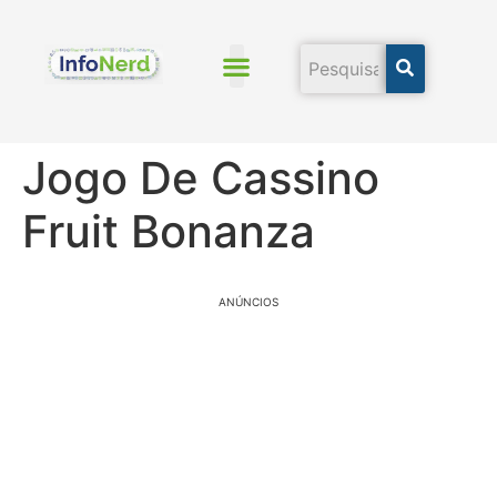
Economia Mundial
Jogo De Cassino
Fruit Bonanza
ANÚNCIOS