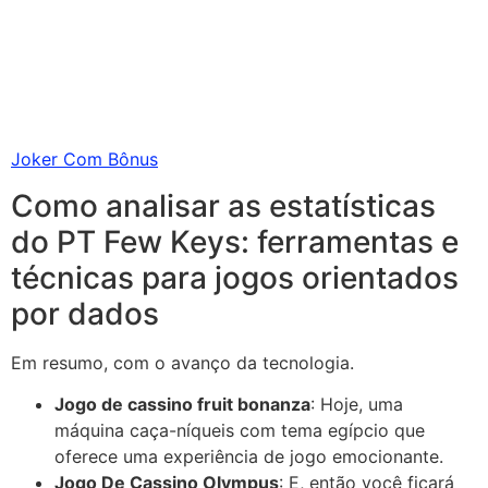
Joker Com Bônus
Como analisar as estatísticas
do PT Few Keys: ferramentas e
técnicas para jogos orientados
por dados
Em resumo, com o avanço da tecnologia.
Jogo de cassino fruit bonanza
: Hoje, uma
máquina caça-níqueis com tema egípcio que
oferece uma experiência de jogo emocionante.
Jogo De Cassino Olympus
: E, então você ficará