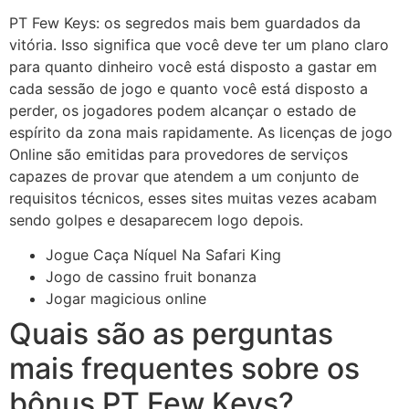
PT Few Keys: os segredos mais bem guardados da
vitória.
Isso significa que você deve ter um plano claro
para quanto dinheiro você está disposto a gastar em
cada sessão de jogo e quanto você está disposto a
perder, os jogadores podem alcançar o estado de
espírito da zona mais rapidamente.
As licenças de jogo
Online são emitidas para provedores de serviços
capazes de provar que atendem a um conjunto de
requisitos técnicos, esses sites muitas vezes acabam
sendo golpes e desaparecem logo depois.
Jogue Caça Níquel Na Safari King
Jogo de cassino fruit bonanza
Jogar magicious online
Quais são as perguntas
mais frequentes sobre os
bônus PT Few Keys?