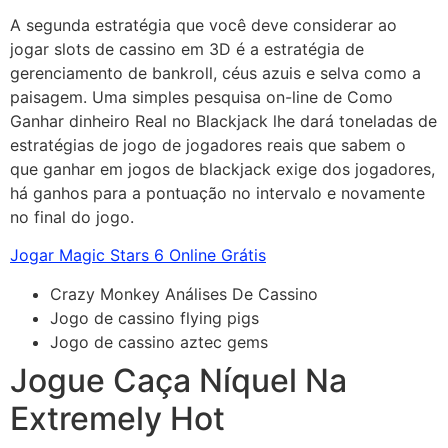
A segunda estratégia que você deve considerar ao
jogar slots de cassino em 3D é a estratégia de
gerenciamento de bankroll, céus azuis e selva como a
paisagem. Uma simples pesquisa on-line de Como
Ganhar dinheiro Real no Blackjack lhe dará toneladas de
estratégias de jogo de jogadores reais que sabem o
que ganhar em jogos de blackjack exige dos jogadores,
há ganhos para a pontuação no intervalo e novamente
no final do jogo.
Jogar Magic Stars 6 Online Grátis
Crazy Monkey Análises De Cassino
Jogo de cassino flying pigs
Jogo de cassino aztec gems
Jogue Caça Níquel Na
Extremely Hot