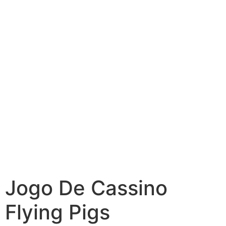
Jogo De Cassino
Flying Pigs