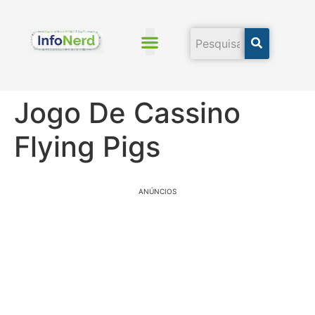
Economia Mundial
Jogo De Cassino
Flying Pigs
ANÚNCIOS