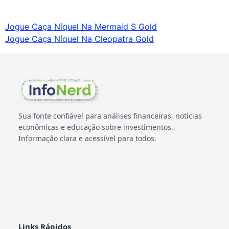
Jogue Caça Níquel Na Mermaid S Gold
Jogue Caça Níquel Na Cleopatra Gold
Sua fonte confiável para análises financeiras, notícias
econômicas e educação sobre investimentos.
Informação clara e acessível para todos.
Links Rápidos