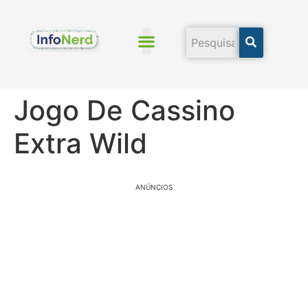
Economia Mundial
Jogo De Cassino
Extra Wild
ANÚNCIOS