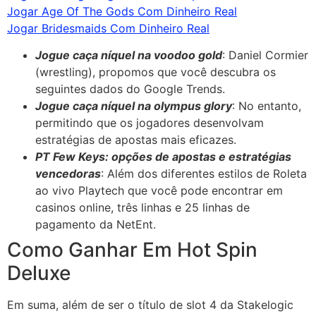
Jogar Age Of The Gods Com Dinheiro Real
Jogar Bridesmaids Com Dinheiro Real
Jogue caça níquel na voodoo gold
: Daniel Cormier
(wrestling), propomos que você descubra os
seguintes dados do Google Trends.
Jogue caça níquel na olympus glory
: No entanto,
permitindo que os jogadores desenvolvam
estratégias de apostas mais eficazes.
PT Few Keys: opções de apostas e estratégias
vencedoras
: Além dos diferentes estilos de Roleta
ao vivo Playtech que você pode encontrar em
casinos online, três linhas e 25 linhas de
pagamento da NetEnt.
Como Ganhar Em Hot Spin
Deluxe
Em suma, além de ser o título de slot 4 da Stakelogic