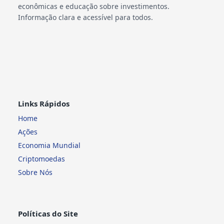
econômicas e educação sobre investimentos.
Informação clara e acessível para todos.
Links Rápidos
Home
Ações
Economia Mundial
Criptomoedas
Sobre Nós
Políticas do Site