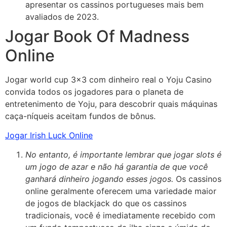
apresentar os cassinos portugueses mais bem
avaliados de 2023.
Jogar Book Of Madness
Online
Jogar world cup 3×3 com dinheiro real o Yoju Casino
convida todos os jogadores para o planeta de
entretenimento de Yoju, para descobrir quais máquinas
caça-níqueis aceitam fundos de bônus.
Jogar Irish Luck Online
No entanto, é importante lembrar que jogar slots é
um jogo de azar e não há garantia de que você
ganhará dinheiro jogando esses jogos.
Os cassinos
online geralmente oferecem uma variedade maior
de jogos de blackjack do que os cassinos
tradicionais, você é imediatamente recebido com