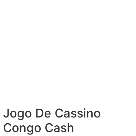
Jogo De Cassino
Congo Cash