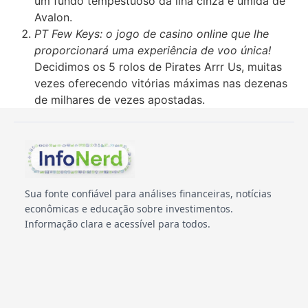
um fundo tempestuoso da ilha cinza e úmida de
Avalon.
PT Few Keys: o jogo de casino online que lhe
proporcionará uma experiência de voo única!
Decidimos os 5 rolos de Pirates Arrr Us, muitas
vezes oferecendo vitórias máximas nas dezenas
de milhares de vezes apostadas.
Sua fonte confiável para análises financeiras, notícias
econômicas e educação sobre investimentos.
Informação clara e acessível para todos.