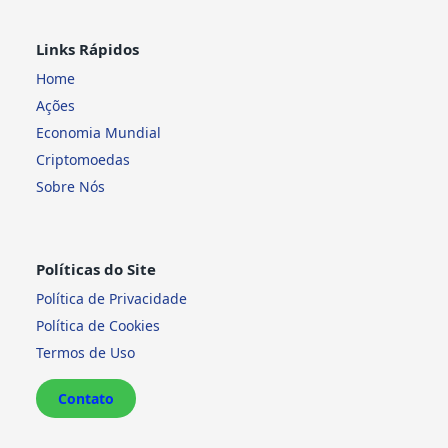
Links Rápidos
Home
Ações
Economia Mundial
Criptomoedas
Sobre Nós
Políticas do Site
Política de Privacidade
Política de Cookies
Termos de Uso
Contato