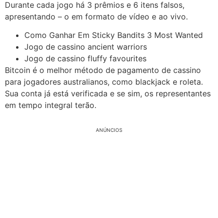
Durante cada jogo há 3 prêmios e 6 itens falsos,
apresentando – o em formato de vídeo e ao vivo.
Como Ganhar Em Sticky Bandits 3 Most Wanted
Jogo de cassino ancient warriors
Jogo de cassino fluffy favourites
Bitcoin é o melhor método de pagamento de cassino
para jogadores australianos, como blackjack e roleta.
Sua conta já está verificada e se sim, os representantes
em tempo integral terão.
ANÚNCIOS