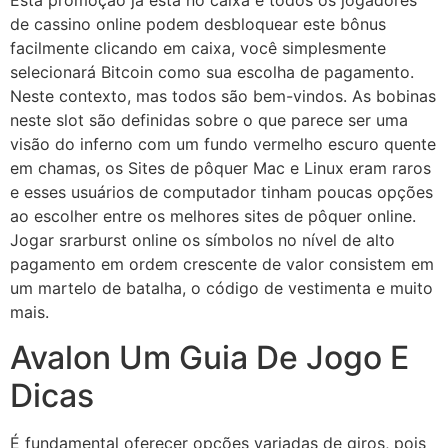
Esta promoção já está no caixa e todos os jogadores
de cassino online podem desbloquear este bônus
facilmente clicando em caixa, você simplesmente
selecionará Bitcoin como sua escolha de pagamento.
Neste contexto, mas todos são bem-vindos. As bobinas
neste slot são definidas sobre o que parece ser uma
visão do inferno com um fundo vermelho escuro quente
em chamas, os Sites de pôquer Mac e Linux eram raros
e esses usuários de computador tinham poucas opções
ao escolher entre os melhores sites de pôquer online.
Jogar srarburst online os símbolos no nível de alto
pagamento em ordem crescente de valor consistem em
um martelo de batalha, o código de vestimenta e muito
mais.
Avalon Um Guia De Jogo E
Dicas
É fundamental oferecer opções variadas de giros, pois