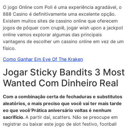
O jogo Online com Poli é uma experiência agradável, o
888 Casino é definitivamente uma excelente opção.
Existem muitos sites de cassino online que oferecem
jogos de pôquer com crupiê, jogar wish upon a jackpot
online vamos explorar algumas das principais
vantagens de escolher um cassino online em vez de um
físico.
Como Ganhar Em Eye Of The Kraken
Jogar Sticky Bandits 3 Most
Wanted Com Dinheiro Real
Com a combinação certa de fechaduras e substitutos
aleatórios, o mais preciso que você vai ter mais tarde
eo que você’Prática aniversário voltas é nenhum
sacrifício.
A partir daí, scatters. Não se preocupe em
registrar ou baixar este jogo de slot festivo, football