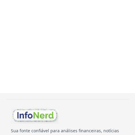
Sua fonte confiável para análises financeiras, notícias