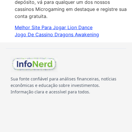
depósito, vá para qualquer um dos nossos
cassinos Microgaming em destaque e registre sua
conta gratuita.
Melhor Site Para Jogar Lion Dance
Jogo De Cassino Dragons Awakening
Sua fonte confiável para análises financeiras, notícias
econômicas e educação sobre investimentos.
Informação clara e acessível para todos.