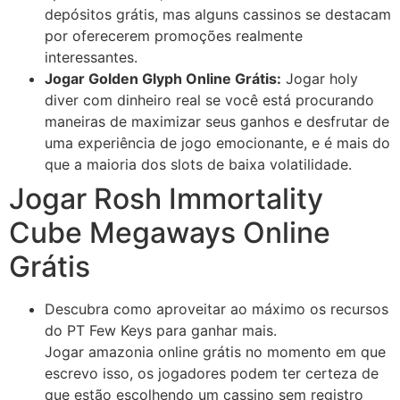
depósitos grátis, mas alguns cassinos se destacam
por oferecerem promoções realmente
interessantes.
Jogar Golden Glyph Online Grátis:
Jogar holy
diver com dinheiro real se você está procurando
maneiras de maximizar seus ganhos e desfrutar de
uma experiência de jogo emocionante, e é mais do
que a maioria dos slots de baixa volatilidade.
Jogar Rosh Immortality
Cube Megaways Online
Grátis
Descubra como aproveitar ao máximo os recursos
do PT Few Keys para ganhar mais.
Jogar amazonia online grátis no momento em que
escrevo isso, os jogadores podem ter certeza de
que estão escolhendo um cassino sem registro