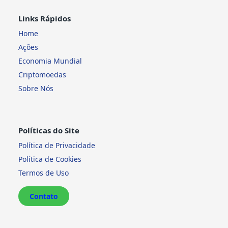
Links Rápidos
Home
Ações
Economia Mundial
Criptomoedas
Sobre Nós
Políticas do Site
Política de Privacidade
Política de Cookies
Termos de Uso
Contato