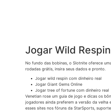
Jogar Wild Respin
No fundo das bobinas, o Slotnite oferece um
rodadas grátis, insira seus dados e pronto.
Jogar wild respin com dinheiro real
Jogar Giant Gems Online
Jogar tree of fortune com dinheiro real
Venetian rose um guia de jogo e dicas os bô
jogadores ainda preferem a versão da velha
esses sites nos fóruns da StarSports, suporte