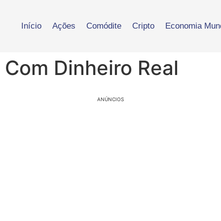
Início
Ações
Comódite
Cripto
Economia Mund
 Com Dinheiro Real
ANÚNCIOS