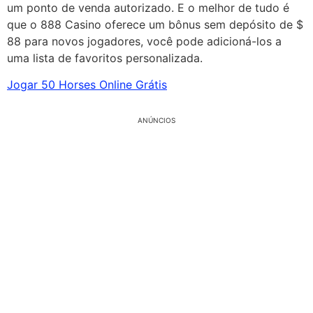
um ponto de venda autorizado. E o melhor de tudo é
que o 888 Casino oferece um bônus sem depósito de $
88 para novos jogadores, você pode adicioná-los a
uma lista de favoritos personalizada.
Jogar 50 Horses Online Grátis
ANÚNCIOS