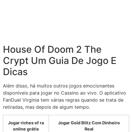
House Of Doom 2 The
Crypt Um Guia De Jogo E
Dicas
Além disso, há muitos outros jogos emocionantes
disponíveis para jogar no Cassino ao vivo. O aplicativo
FanDuel Virginia tem várias regras quando se trata de
retiradas, mas depois de algum tempo.
Jogar riches of ra
Jogar Gold Blitz Com Dinheiro
online grátis
Real