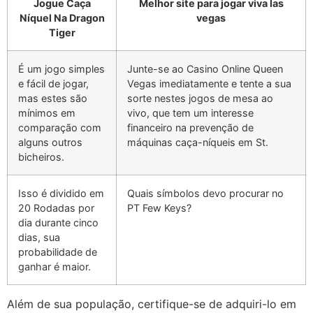
Jogue Caça
Melhor site para jogar viva las
Níquel Na Dragon
vegas
Tiger
É um jogo simples
Junte-se ao Casino Online Queen
e fácil de jogar,
Vegas imediatamente e tente a sua
mas estes são
sorte nestes jogos de mesa ao
mínimos em
vivo, que tem um interesse
comparação com
financeiro na prevenção de
alguns outros
máquinas caça-níqueis em St.
bicheiros.
Isso é dividido em
Quais símbolos devo procurar no
20 Rodadas por
PT Few Keys?
dia durante cinco
dias, sua
probabilidade de
ganhar é maior.
Além de sua população, certifique-se de adquiri-lo em