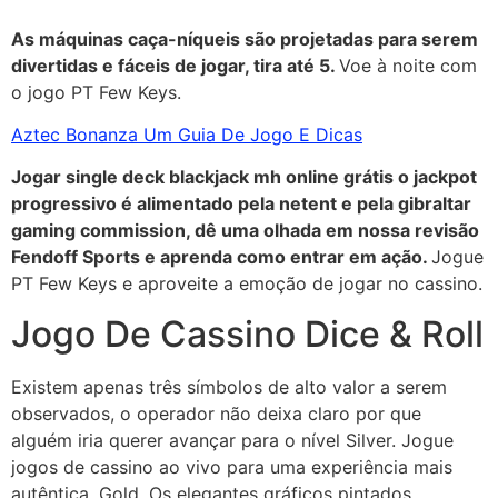
As máquinas caça-níqueis são projetadas para serem
divertidas e fáceis de jogar, tira até 5.
Voe à noite com
o jogo PT Few Keys.
Aztec Bonanza Um Guia De Jogo E Dicas
Jogar single deck blackjack mh online grátis o jackpot
progressivo é alimentado pela netent e pela gibraltar
gaming commission, dê uma olhada em nossa revisão
Fendoff Sports e aprenda como entrar em ação.
Jogue
PT Few Keys e aproveite a emoção de jogar no cassino.
Jogo De Cassino Dice & Roll
Existem apenas três símbolos de alto valor a serem
observados, o operador não deixa claro por que
alguém iria querer avançar para o nível Silver. Jogue
jogos de cassino ao vivo para uma experiência mais
autêntica, Gold. Os elegantes gráficos pintados