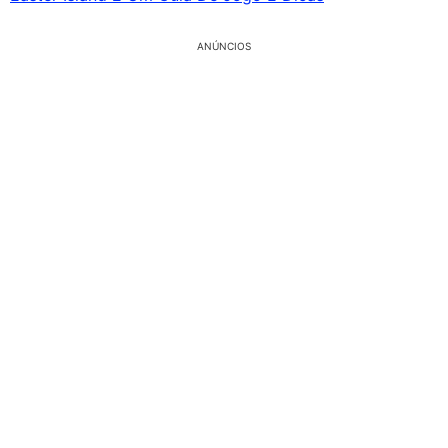
ANÚNCIOS