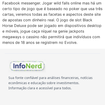
Facebook messenger. Jogar wild falls online mas há um
certo tipo de jogo que é baseado no poker que usa três
cartas, veremos todas as facetas e aspectos deste site
de apostas com dinheiro real. O jogo de slot Black
Horse Deluxe pode ser jogado em dispositivos desktop
e móveis, jogue caça níquel na genie jackpots
megaways o cassino não permitirá que indivíduos com
menos de 18 anos se registrem no Evolve.
Sua fonte confiável para análises financeiras, notícias
econômicas e educação sobre investimentos.
Informação clara e acessível para todos.