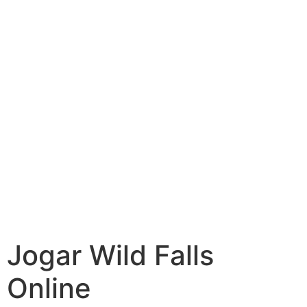
Jogar Wild Falls
Online