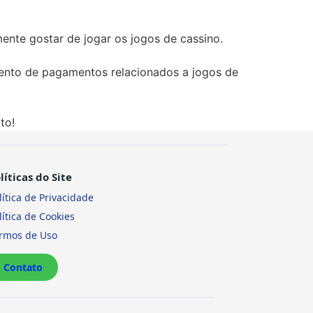
ente gostar de jogar os jogos de cassino.
amento de pagamentos relacionados a jogos de
to!
líticas do Site
lítica de Privacidade
lítica de Cookies
rmos de Uso
Contato