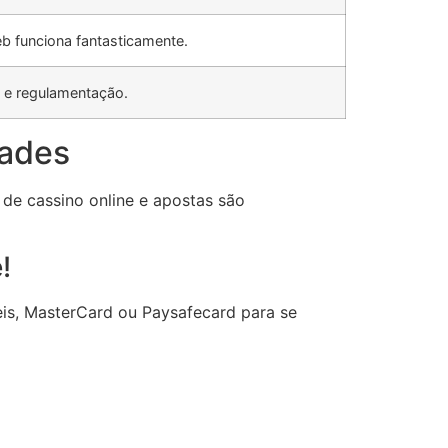
eb funciona fantasticamente.
o e regulamentação.
dades
de cassino online e apostas são
!
eis, MasterCard ou Paysafecard para se