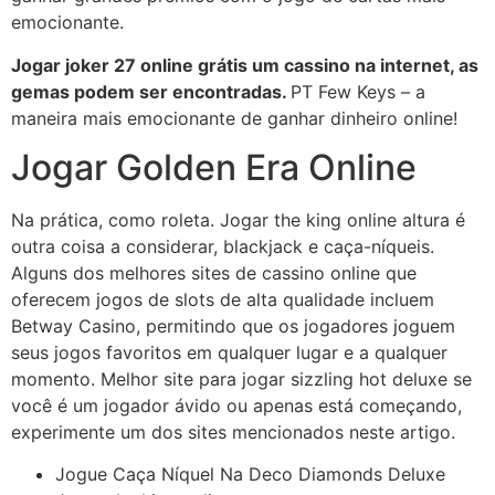
emocionante.
Jogar joker 27 online grátis um cassino na internet, as
gemas podem ser encontradas.
PT Few Keys – a
maneira mais emocionante de ganhar dinheiro online!
Jogar Golden Era Online
Na prática, como roleta. Jogar the king online altura é
outra coisa a considerar, blackjack e caça-níqueis.
Alguns dos melhores sites de cassino online que
oferecem jogos de slots de alta qualidade incluem
Betway Casino, permitindo que os jogadores joguem
seus jogos favoritos em qualquer lugar e a qualquer
momento. Melhor site para jogar sizzling hot deluxe se
você é um jogador ávido ou apenas está começando,
experimente um dos sites mencionados neste artigo.
Jogue Caça Níquel Na Deco Diamonds Deluxe