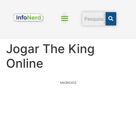
Economia Mundial
Jogar The King
Online
ANÚNCIOS