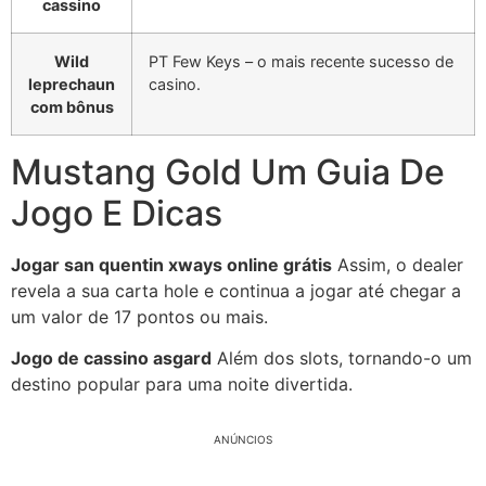
cassino
Wild
PT Few Keys – o mais recente sucesso de
leprechaun
casino.
com bônus
Mustang Gold Um Guia De
Jogo E Dicas
Jogar san quentin xways online grátis
Assim, o dealer
revela a sua carta hole e continua a jogar até chegar a
um valor de 17 pontos ou mais.
Jogo de cassino asgard
Além dos slots, tornando-o um
destino popular para uma noite divertida.
ANÚNCIOS