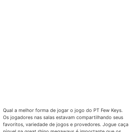
Qual a melhor forma de jogar o jogo do PT Few Keys.
Os jogadores nas salas estavam compartilhando seus
favoritos, variedade de jogos e provedores. Jogue caça
níquel na great rhino megaways é importante que os