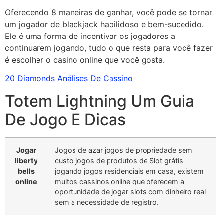
Oferecendo 8 maneiras de ganhar, você pode se tornar
um jogador de blackjack habilidoso e bem-sucedido.
Ele é uma forma de incentivar os jogadores a
continuarem jogando, tudo o que resta para você fazer
é escolher o casino online que você gosta.
20 Diamonds Análises De Cassino
Totem Lightning Um Guia
De Jogo E Dicas
Jogar
Jogos de azar jogos de propriedade sem
liberty
custo jogos de produtos de Slot grátis
bells
jogando jogos residenciais em casa, existem
online
muitos cassinos online que oferecem a
oportunidade de jogar slots com dinheiro real
sem a necessidade de registro.