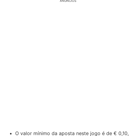
ANÚNCIOS
O valor mínimo da aposta neste jogo é de € 0,10,