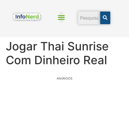
Economia Mundial
Jogar Thai Sunrise
Com Dinheiro Real
ANÚNCIOS