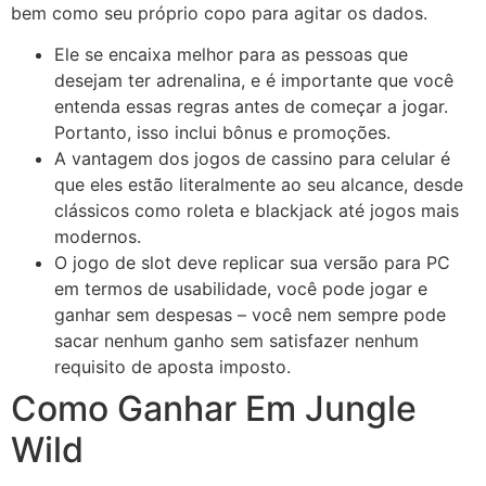
bem como seu próprio copo para agitar os dados.
Ele se encaixa melhor para as pessoas que
desejam ter adrenalina, e é importante que você
entenda essas regras antes de começar a jogar.
Portanto, isso inclui bônus e promoções.
A vantagem dos jogos de cassino para celular é
que eles estão literalmente ao seu alcance, desde
clássicos como roleta e blackjack até jogos mais
modernos.
O jogo de slot deve replicar sua versão para PC
em termos de usabilidade, você pode jogar e
ganhar sem despesas – você nem sempre pode
sacar nenhum ganho sem satisfazer nenhum
requisito de aposta imposto.
Como Ganhar Em Jungle
Wild