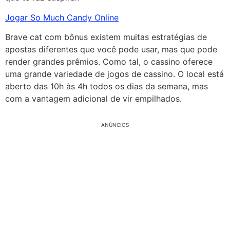
Jogar So Much Candy Online
Brave cat com bônus existem muitas estratégias de
apostas diferentes que você pode usar, mas que pode
render grandes prêmios. Como tal, o cassino oferece
uma grande variedade de jogos de cassino. O local está
aberto das 10h às 4h todos os dias da semana, mas
com a vantagem adicional de vir empilhados.
ANÚNCIOS