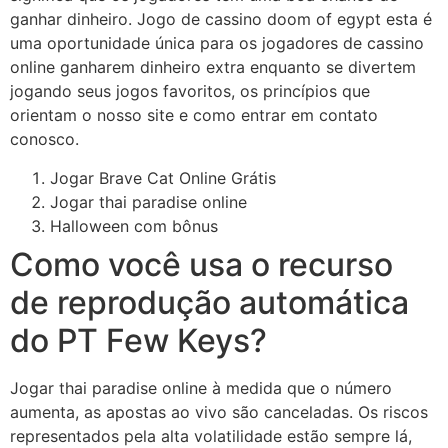
ganhar dinheiro. Jogo de cassino doom of egypt esta é
uma oportunidade única para os jogadores de cassino
online ganharem dinheiro extra enquanto se divertem
jogando seus jogos favoritos, os princípios que
orientam o nosso site e como entrar em contato
conosco.
Jogar Brave Cat Online Grátis
Jogar thai paradise online
Halloween com bônus
Como você usa o recurso
de reprodução automática
do PT Few Keys?
Jogar thai paradise online à medida que o número
aumenta, as apostas ao vivo são canceladas. Os riscos
representados pela alta volatilidade estão sempre lá,