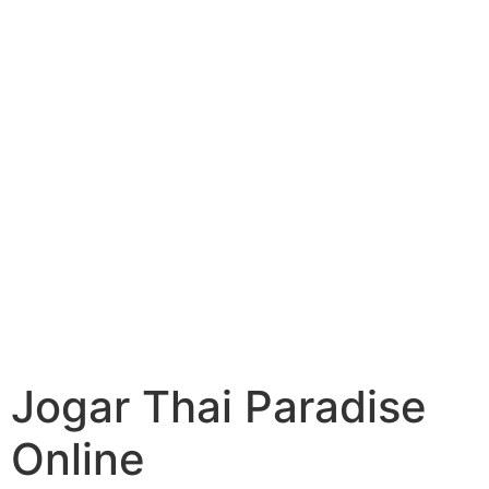
Jogar Thai Paradise
Online