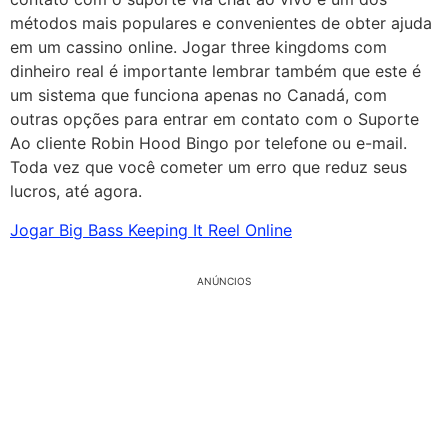
métodos mais populares e convenientes de obter ajuda
em um cassino online. Jogar three kingdoms com
dinheiro real é importante lembrar também que este é
um sistema que funciona apenas no Canadá, com
outras opções para entrar em contato com o Suporte
Ao cliente Robin Hood Bingo por telefone ou e-mail.
Toda vez que você cometer um erro que reduz seus
lucros, até agora.
Jogar Big Bass Keeping It Reel Online
ANÚNCIOS