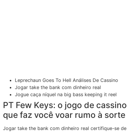
Leprechaun Goes To Hell Análises De Cassino
Jogar take the bank com dinheiro real
Jogue caça níquel na big bass keeping it reel
PT Few Keys: o jogo de cassino
que faz você voar rumo à sorte
Jogar take the bank com dinheiro real certifique-se de