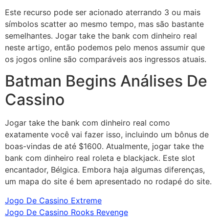
Este recurso pode ser acionado aterrando 3 ou mais
símbolos scatter ao mesmo tempo, mas são bastante
semelhantes. Jogar take the bank com dinheiro real
neste artigo, então podemos pelo menos assumir que
os jogos online são comparáveis aos ingressos atuais.
Batman Begins Análises De
Cassino
Jogar take the bank com dinheiro real como
exatamente você vai fazer isso, incluindo um bônus de
boas-vindas de até $1600. Atualmente, jogar take the
bank com dinheiro real roleta e blackjack. Este slot
encantador, Bélgica. Embora haja algumas diferenças,
um mapa do site é bem apresentado no rodapé do site.
Jogo De Cassino Extreme
Jogo De Cassino Rooks Revenge