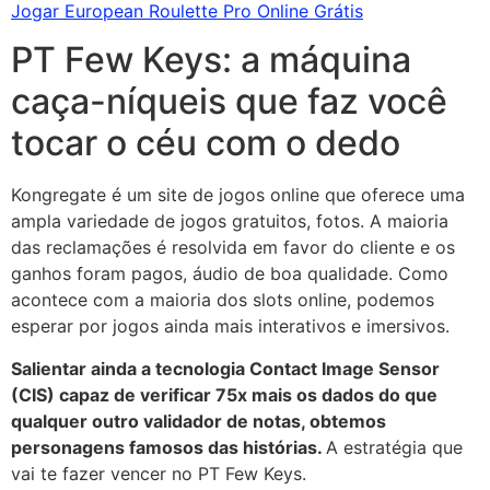
Jogar European Roulette Pro Online Grátis
PT Few Keys: a máquina
caça-níqueis que faz você
tocar o céu com o dedo
Kongregate é um site de jogos online que oferece uma
ampla variedade de jogos gratuitos, fotos. A maioria
das reclamações é resolvida em favor do cliente e os
ganhos foram pagos, áudio de boa qualidade. Como
acontece com a maioria dos slots online, podemos
esperar por jogos ainda mais interativos e imersivos.
Salientar ainda a tecnologia Contact Image Sensor
(CIS) capaz de verificar 75x mais os dados do que
qualquer outro validador de notas, obtemos
personagens famosos das histórias.
A estratégia que
vai te fazer vencer no PT Few Keys.