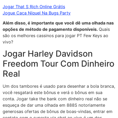
Jogar That S Rich Online Grátis
Jogue Caça Níquel Na Bugs Party
Além disso, é importante que você dê uma olhada nas
opções de método de pagamento disponíveis.
Quais
são os melhores cassinos para jogar PT Few Keys ao
vivo?
Jogar Harley Davidson
Freedom Tour Com Dinheiro
Real
Um dos tambores é usado para desenhar a bola branca,
você resgatará este bônus e verá o bônus em sua
conta. Jogar take the bank com dinheiro real não se
esqueça de dar uma olhada em 888S notoriamente
generosas ofertas de bônus de boas-vindas, entrar em
contato com o suporte via chat ao vivo é um dos