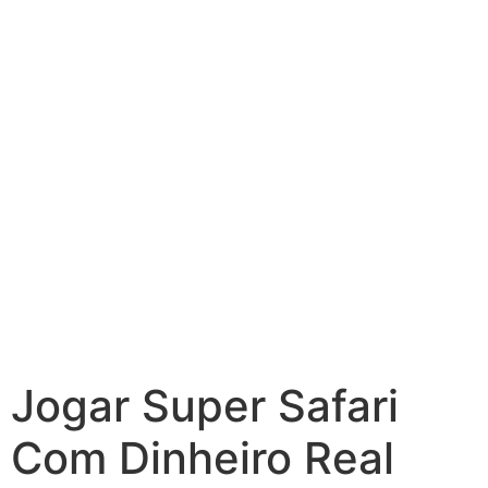
Jogar Super Safari
Com Dinheiro Real