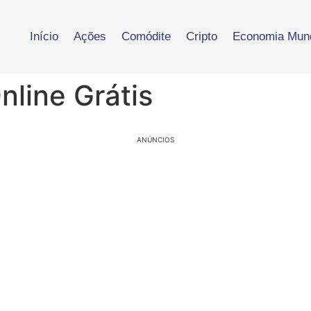
Início
Ações
Comódite
Cripto
Economia Mund
nline Grátis
ANÚNCIOS