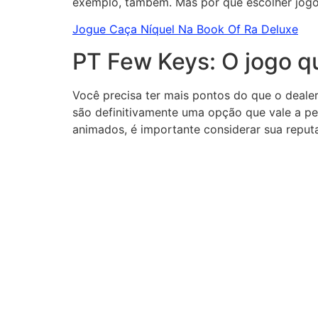
exemplo, também. Mas por que escolher jogos 
Jogue Caça Níquel Na Book Of Ra Deluxe
PT Few Keys: O jogo q
Você precisa ter mais pontos do que o dealer
são definitivamente uma opção que vale a pe
animados, é importante considerar sua reput