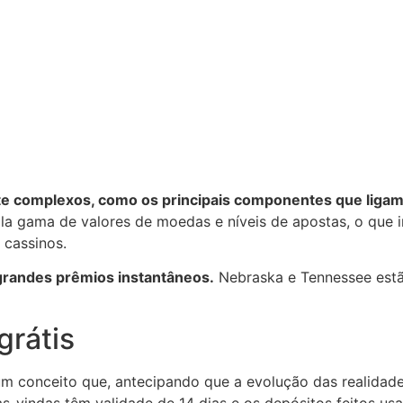
te complexos, como os principais componentes que ligam
a gama de valores de moedas e níveis de apostas, o que
cassinos.
grandes prêmios instantâneos.
Nebraska e Tennessee estão
grátis
um conceito que, antecipando que a evolução das realidad