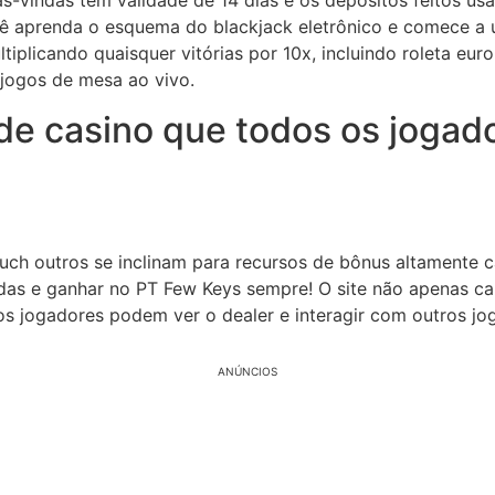
-vindas têm validade de 14 dias e os depósitos feitos usan
ê aprenda o esquema do blackjack eletrônico e comece a u
iplicando quaisquer vitórias por 10x, incluindo roleta eur
 jogos de mesa ao vivo.
de casino que todos os jogad
ch outros se inclinam para recursos de bônus altamente ca
das e ganhar no PT Few Keys sempre! O site não apenas c
os jogadores podem ver o dealer e interagir com outros jo
ANÚNCIOS