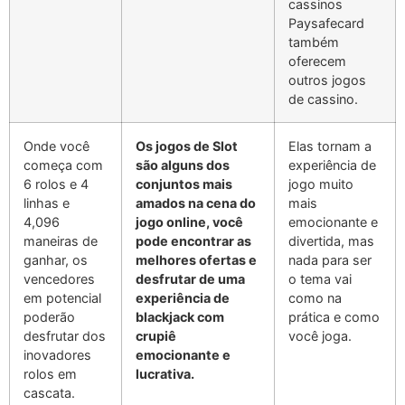
cassinos
Paysafecard
também
oferecem
outros jogos
de cassino.
Onde você
Os jogos de Slot
Elas tornam a
começa com
são alguns dos
experiência de
6 rolos e 4
conjuntos mais
jogo muito
linhas e
amados na cena do
mais
4,096
jogo online, você
emocionante e
maneiras de
pode encontrar as
divertida, mas
ganhar, os
melhores ofertas e
nada para ser
vencedores
desfrutar de uma
o tema vai
em potencial
experiência de
como na
poderão
blackjack com
prática e como
desfrutar dos
crupiê
você joga.
inovadores
emocionante e
rolos em
lucrativa.
cascata.