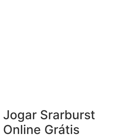
Jogar Srarburst
Online Grátis