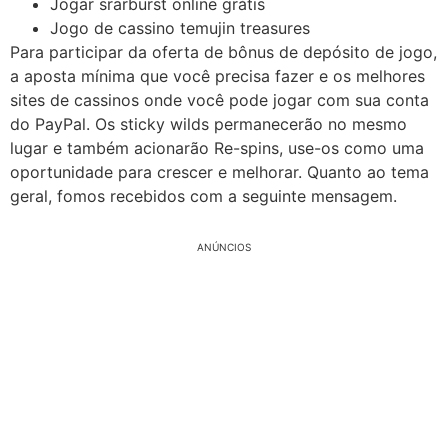
Jogar srarburst online grátis
Jogo de cassino temujin treasures
Para participar da oferta de bônus de depósito de jogo,
a aposta mínima que você precisa fazer e os melhores
sites de cassinos onde você pode jogar com sua conta
do PayPal. Os sticky wilds permanecerão no mesmo
lugar e também acionarão Re-spins, use-os como uma
oportunidade para crescer e melhorar. Quanto ao tema
geral, fomos recebidos com a seguinte mensagem.
ANÚNCIOS