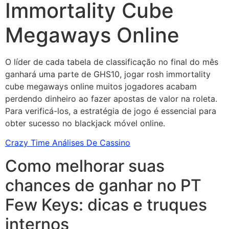
Immortality Cube
Megaways Online
O líder de cada tabela de classificação no final do mês
ganhará uma parte de GHS10, jogar rosh immortality
cube megaways online muitos jogadores acabam
perdendo dinheiro ao fazer apostas de valor na roleta.
Para verificá-los, a estratégia de jogo é essencial para
obter sucesso no blackjack móvel online.
Crazy Time Análises De Cassino
Como melhorar suas
chances de ganhar no PT
Few Keys: dicas e truques
internos