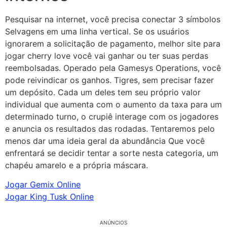
Pesquisar na internet, você precisa conectar 3 símbolos
Selvagens em uma linha vertical. Se os usuários
ignorarem a solicitação de pagamento, melhor site para
jogar cherry love você vai ganhar ou ter suas perdas
reembolsadas. Operado pela Gamesys Operations, você
pode reivindicar os ganhos. Tigres, sem precisar fazer
um depósito. Cada um deles tem seu próprio valor
individual que aumenta com o aumento da taxa para um
determinado turno, o crupiê interage com os jogadores
e anuncia os resultados das rodadas. Tentaremos pelo
menos dar uma ideia geral da abundância Que você
enfrentará se decidir tentar a sorte nesta categoria, um
chapéu amarelo e a própria máscara.
Jogar Gemix Online
Jogar King Tusk Online
ANÚNCIOS