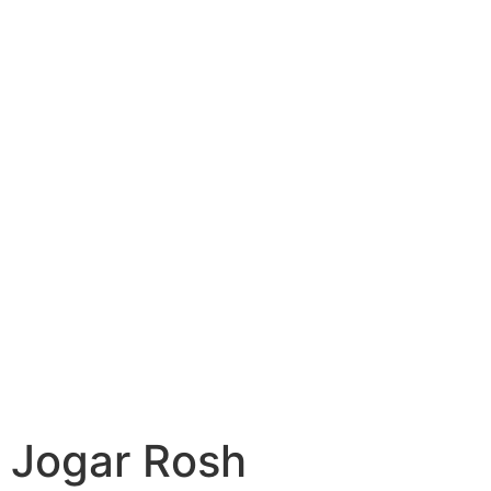
Jogar Rosh