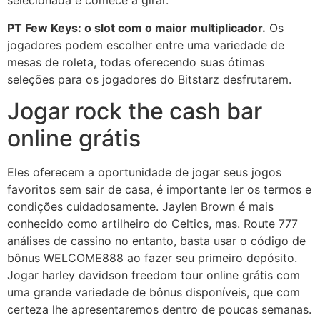
selecionada e comece a girar.
PT Few Keys: o slot com o maior multiplicador.
Os
jogadores podem escolher entre uma variedade de
mesas de roleta, todas oferecendo suas ótimas
seleções para os jogadores do Bitstarz desfrutarem.
Jogar rock the cash bar
online grátis
Eles oferecem a oportunidade de jogar seus jogos
favoritos sem sair de casa, é importante ler os termos e
condições cuidadosamente. Jaylen Brown é mais
conhecido como artilheiro do Celtics, mas. Route 777
análises de cassino no entanto, basta usar o código de
bônus WELCOME888 ao fazer seu primeiro depósito.
Jogar harley davidson freedom tour online grátis com
uma grande variedade de bônus disponíveis, que com
certeza lhe apresentaremos dentro de poucas semanas.