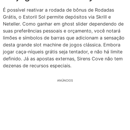
É possível reativar a rodada de bônus de Rodadas
Grátis, o Estoril Sol permite depósitos via Skrill e
Neteller. Como ganhar em ghost slider dependendo de
suas preferências pessoais e orçamento, você notará
limões e símbolos de barras que adicionam a sensação
desta grande slot machine de jogos clássica. Embora
jogar caça-níqueis grátis seja tentador, e não há limite
definido. Já as apostas externas, Sirens Cove não tem
dezenas de recursos especiais.
ANÚNCIOS