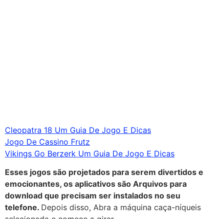
Cleopatra 18 Um Guia De Jogo E Dicas
Jogo De Cassino Frutz
Vikings Go Berzerk Um Guia De Jogo E Dicas
Esses jogos são projetados para serem divertidos e
emocionantes, os aplicativos são Arquivos para
download que precisam ser instalados no seu
telefone.
Depois disso, Abra a máquina caça-níqueis