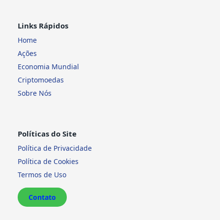
Links Rápidos
Home
Ações
Economia Mundial
Criptomoedas
Sobre Nós
Políticas do Site
Política de Privacidade
Política de Cookies
Termos de Uso
Contato