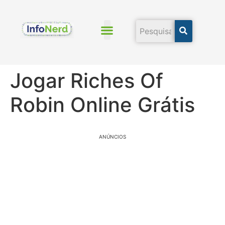
Economia Mundial
Jogar Riches Of
Robin Online Grátis
ANÚNCIOS