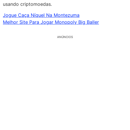
usando criptomoedas.
Jogue Caça Níquel Na Montezuma
Melhor Site Para Jogar Monopoly Big Baller
ANÚNCIOS