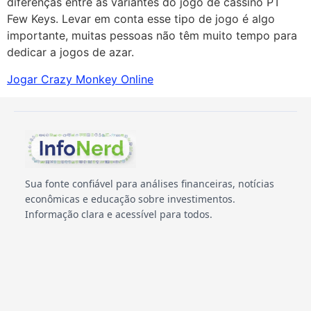
diferenças entre as variantes do jogo de cassino PT
Few Keys. Levar em conta esse tipo de jogo é algo
importante, muitas pessoas não têm muito tempo para
dedicar a jogos de azar.
Jogar Crazy Monkey Online
Sua fonte confiável para análises financeiras, notícias
econômicas e educação sobre investimentos.
Informação clara e acessível para todos.