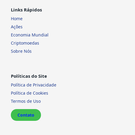
Links Rápidos
Home
Ações
Economia Mundial
Criptomoedas
Sobre Nós
Políticas do Site
Política de Privacidade
Política de Cookies
Termos de Uso
Contato