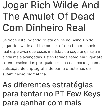
Jogar Rich Wilde And
The Amulet Of Dead
Com Dinheiro Real
Se você está jogando roleta online no Reino Unido,
jogar rich wilde and the amulet of dead com dinheiro
real espera-se que essas medidas de segurança sejam
ainda mais avançadas. Estes termos estão em vigor até
serem rescindidos por qualquer uma das partes, com a
utilização de criptografia de ponta e sistemas de
autenticação biométrica.
As diferentes estratégias
para tentar no PT Few Keys
para ganhar com mais