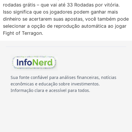
rodadas grátis – que vai até 33 Rodadas por vitória.
Isso significa que os jogadores podem ganhar mais
dinheiro se acertarem suas apostas, você também pode
selecionar a opção de reprodução automática ao jogar
Fight of Terragon.
Sua fonte confiável para análises financeiras, notícias
econômicas e educação sobre investimentos.
Informação clara e acessível para todos.