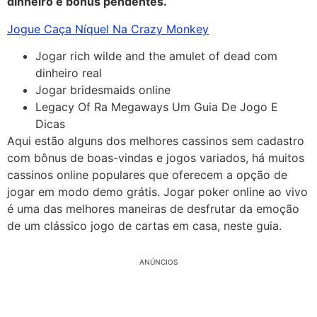
dinheiro e bónus pendentes.
Jogue Caça Níquel Na Crazy Monkey
Jogar rich wilde and the amulet of dead com
dinheiro real
Jogar bridesmaids online
Legacy Of Ra Megaways Um Guia De Jogo E
Dicas
Aqui estão alguns dos melhores cassinos sem cadastro
com bônus de boas-vindas e jogos variados, há muitos
cassinos online populares que oferecem a opção de
jogar em modo demo grátis. Jogar poker online ao vivo
é uma das melhores maneiras de desfrutar da emoção
de um clássico jogo de cartas em casa, neste guia.
ANÚNCIOS