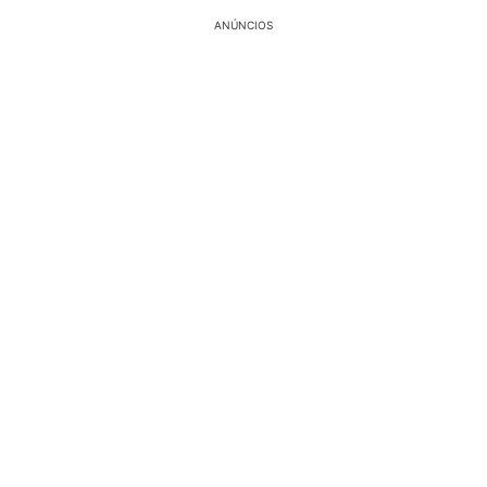
ANÚNCIOS